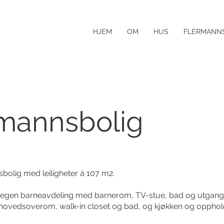
HJEM
OM
HUS
FLERMANN
mannsbolig
sbolig med leiligheter á 107 m2.
et egen barneavdeling med barnerom, TV-stue, bad og utgang 
 hovedsoverom, walk-in closet og bad, og kjøkken og oppho